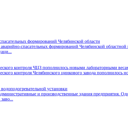
-спасательных формирований Челябинской области
я аварийно-спасательных формирований Челябинской областной 
аци...
ческого контроля ЧЦЗ пополнилось новыми лабораторными веса
еского контроля Челябинского цинкового завода пополнилось 
 водоподогревательной установки
административные и производственные здания предприятия. Од
заво...