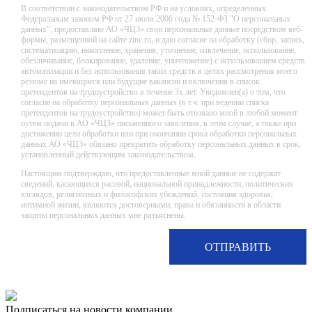
В соответствии с законодательством РФ и на условиях, определенных
Федеральным законом РФ от 27 июля 2006 года № 152-ФЗ "О персональных
данных", предоставляю АО «ЧЦЗ» свои персональные данные посредством веб-
формы, размещенной на сайте zinc.ru, и даю согласие на обработку (сбор, запись,
систематизацию, накопление, хранение, уточнение, извлечение, использование,
обезличивание, блокирование, удаление, уничтожение) с использованием средств
автоматизации и без использования таких средств в целях рассмотрения моего
резюме на имеющиеся или будущие вакансии и включения в список
претендентов на трудоустройство в течение 3х лет. Уведомлен(а) о том, что
согласие на обработку персональных данных (в т.ч. при ведении списка
претендентов на трудоустройство) может быть отозвано мной в любой момент
путем подачи в АО «ЧЦЗ» письменного заявления, в этом случае, а также при
достижении цели обработки или при окончании срока обработки персональных
данных АО «ЧЦЗ» обязано прекратить обработку персональных данных в срок,
установленный действующим законодательством.
Настоящим подтверждаю, что предоставленные мной данные не содержат
сведений, касающихся расовой, национальной принадлежности, политических
взглядов, религиозных и философских убеждений, состояния здоровья,
интимной жизни, являются достоверными; права и обязанности в области
защиты персональных данных мне разъяснены.
Подписаться на новости компании