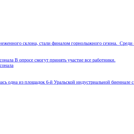
снеженного склона, стали финалом горнолыжного сезона. Среди
нала В опросе смогут принять участие все работники.
сонала
сь одна из площадок 6-й Уральской индустриальной биеннале с