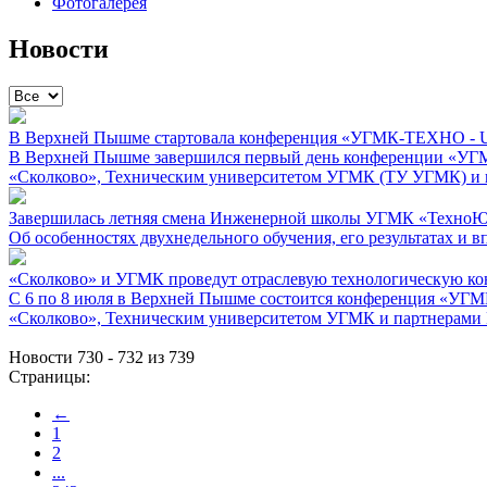
Фотогалерея
Новости
В Верхней Пышме стартовала конференция «УГМК-ТЕХНО 
В Верхней Пышме завершился первый день конференции «УГ
«Сколково», Техническим университетом УГМК (ТУ УГМК) и п
Завершилась летняя смена Инженерной школы УГМК «ТехноЮ
Об особенностях двухнедельного обучения, его результатах и в
«Сколково» и УГМК проведут отраслевую технологическую кон
С 6 по 8 июля в Верхней Пышме состоится конференция «УГ
«Сколково», Техническим университетом УГМК и партнерами M
Новости 730 - 732 из 739
Страницы:
←
1
2
...