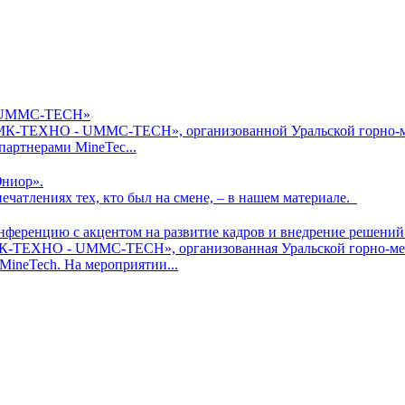
- UMMC-ТЕСН»
МК-ТЕХНО - UMMC-ТЕСН», организованной Уральской горно-ме
артнерами MineTec...
ниор».
печатлениях тех, кто был на смене, – в нашем материале.
ференцию с акцентом на развитие кадров и внедрение решений
МК-ТЕХНО - UMMC-ТЕСН», организованная Уральской горно-ме
ineTech. На мероприятии...