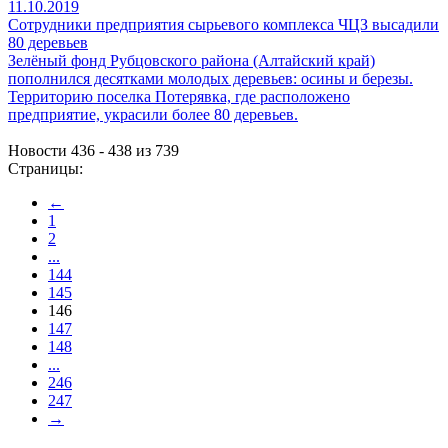
11.10.2019
Сотрудники предприятия сырьевого комплекса ЧЦЗ высадили
80 деревьев
Зелёный фонд Рубцовского района (Алтайский край)
пополнился десятками молодых деревьев: осины и березы.
Территорию поселка Потерявка, где расположено
предприятие, украсили более 80 деревьев.
Новости 436 - 438 из 739
Страницы:
←
1
2
...
144
145
146
147
148
...
246
247
→