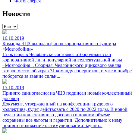
Фотогалерея
Новости
16.10.2019
Команда ЧЦЗ вышла в финал корпоративного турнира
«Мозгобойни»
15 октября в Челябинске состоялся отборочный этап
корпоративной лиги популярной интеллектуальной игры
«Мозгобойня». Сборная Челябинского цинкового заняла
второе место, обыграв 31 команду соперников, и уже в ноябре
поборется за звание сильн...
15.10.2019
Принято единогласно: на ЧЦЗ подписан новый коллективный
договор
Документ, утвержденный на конференции трудового
коллектива, будет действовать с 2020 по 2022 годы. В новой
редакции коллективного договора в полном объеме
сохранены все льготы и гарантии. Дополнительно к нему
принято положение о стимулировании научно...