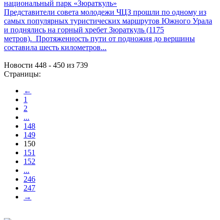
национальный парк «Зюраткуль»
Представители совета молодежи ЧЦЗ прошли по одному из
самых популярных туристических маршрутов Южного Урала
и поднялись на горный хребет Зюраткуль (1175
метров). Протяженность пути от подножия до вершины
составила шесть километров...
Новости 448 - 450 из 739
Страницы:
←
1
2
...
148
149
150
151
152
...
246
247
→