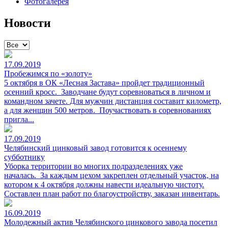
Фотогалерея
Новости
17.09.2019
Пробежимся по «золоту»
5 октября в ОК «Лесная Застава» пройдет традиционный
осенний кросс. Заводчане будут соревноваться в личном и
командном зачете. Для мужчин дистанция составит километр,
а для женщин 500 метров. Поучаствовать в соревнованиях
пригла...
17.09.2019
Челябинский цинковый завод готовится к осеннему
субботнику
Уборка территории во многих подразделениях уже
началась. За каждым цехом закреплен отдельный участок, на
котором к 4 октября должны навести идеальную чистоту.
Составлен план работ по благоустройству, заказан инвентарь.
16.09.2019
Молодежный актив Челябинского цинкового завода посетил