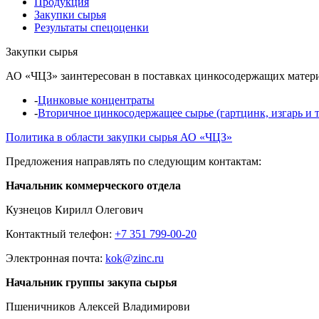
Продукция
Закупки сырья
Результаты спецоценки
Закупки сырья
АО «ЧЦЗ» заинтересован в поставках цинкосодержащих матери
-
Цинковые концентраты
-
Вторичное цинкосодержащее сырье (гартцинк, изгарь и т.
Политика в области закупки сырья АО «ЧЦЗ»
Предложения направлять по следующим контактам:
Начальник коммерческого отдела
Кузнецов Кирилл Олегович
Контактный телефон:
+7 351 799-00-20
Электронная почта:
kok@zinc.ru
Начальник группы закупа сырья
Пшеничников Алексей Владимирови